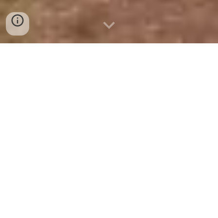
La Worth a Haven Junior School è
una scuola di proprietà della