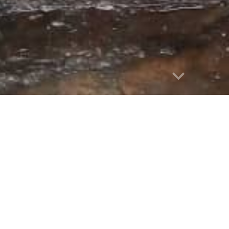
abuse
A FATTORIA - Aprile 2020
nazioni sono stati avviati dei piccoli allevament
da Masika con l’aiuto dei bimbi. Questo proget
mento alimentare.
ibuire a questo progetto, dona ora anche una 