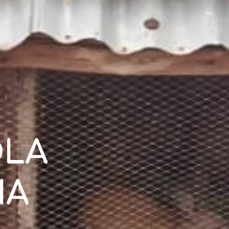
LA 
IA