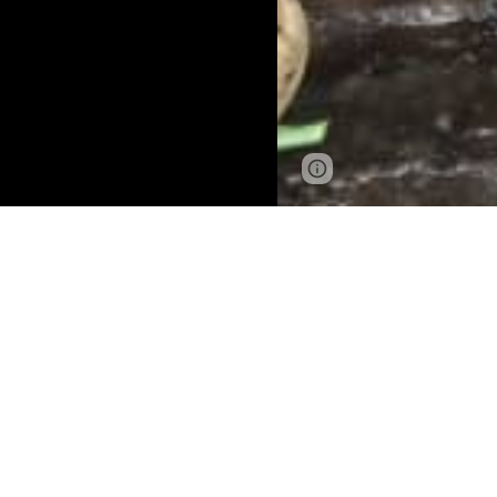
Google Sites
Report 
LA PICCOL
Grazie alle do
direttamente 
autosostenta
Se vuoi contr