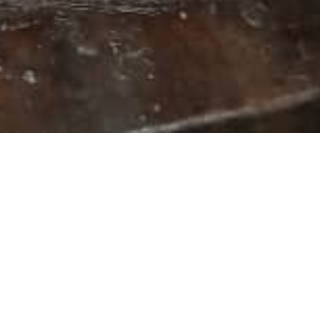
i di galline, anatre e conigli gestiti 
to è fondamentale per il loro 
piccola cifra: 