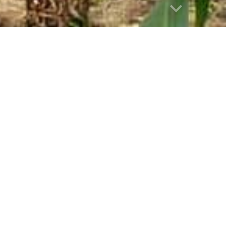
abuse
021  -  Tina, una giovane volontaria 
per qualche settimana, ha raccolto de
to una bellissima stalla per maiali.
eworth Children Italia, grazie alla ge
nostro grande sostenitore, abbiamo fin
 e di tutto ciò che serviva per render
occupa in prima persona della gestion
aboratore e talvolta anche dei bambin