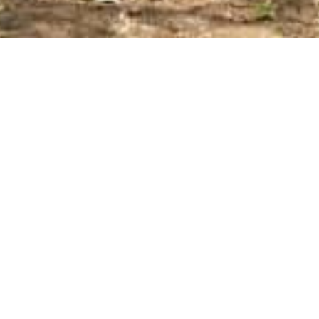
tedesca che ha soggiornato ad 
i fondi tra amici e parenti ed 
nerosa donazione di 
Alfonso 
anziato l’acquisto di 8 maiali, 
e operativo l'allevamento. 
e dell'allevamento, coadiuvata 
i.