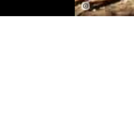
Google Sites
Report 
Febbraio 2
Hopeworth 
ha realizza
Noi di Hop
Fazio
, un 
di mangimi
Masika si 
da un coll