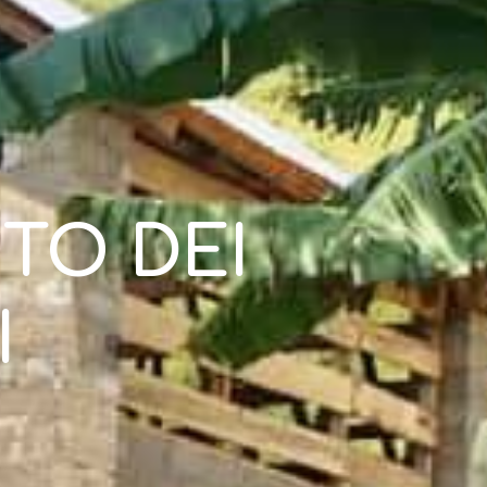
TO DEI 
I